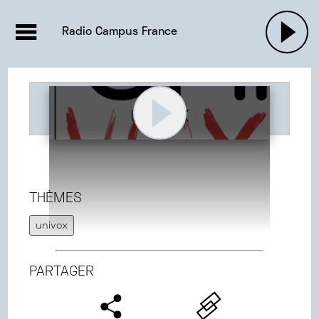
EMISSIONS |

ACTUALITÉS
RADIOS
MUSIQU
Radio Campus France
PODCASTS
UNIVOX
THÈMES
univox
PARTAGER