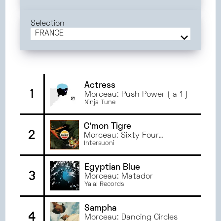
JUIN
2025
MAI
2025
Selection
AVRIL
2025
FRANCE
MARS
2025
FRANCE
FÉVRIER
2025
BORDEAUX
JANVIER
2025
TOULOUSE
DÉCEMBRE
2024
PARIS
Actress
1
Morceau: Push Power ( a 1 )
NOVEMBRE
2024
MONTPELLIER
Ninja Tune
OCTOBRE
2024
ANGERS
SEPTEMBRE
2024
DIJON
C'mon Tigre
2
JUIN
2024
Morceau: Sixty Four
ORLÉANS
Seasons
Intersuoni
MAI
2024
AVRIL
2024
Egyptian Blue
3
MARS
2024
Morceau: Matador
Yala! Records
FÉVRIER
2024
JANVIER
2024
Sampha
DÉCEMBRE
2023
4
Morceau: Dancing Circles