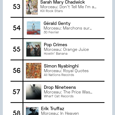
Sarah Mary Chadwick
53
Morceau: Don’t Tell Me I'm a
Good Friend
Kill Rock Stars
Gérald Genty
54
Morceau: Marchons sur
mars
30 Fevrier
Pop Crimes
55
Morceau: Orange Juice
Howlin' Banana
Simon Nyabinghi
56
Morceau: Royal Quotes
All Nations Records
Drop Nineteens
57
Morceau: The Price Was
High
Wharf Cat Records
Erik Truffaz
58
Morceau: In Heaven