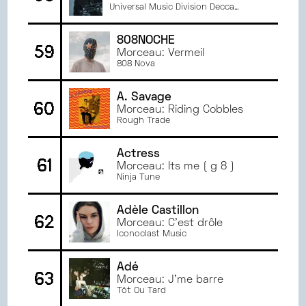
Universal Music Division Decca
Records France
808NOCHE
59
Morceau: Vermeil
808 Nova
A. Savage
60
Morceau: Riding Cobbles
Rough Trade
Actress
61
Morceau: Its me ( g 8 )
Ninja Tune
Adèle Castillon
62
Morceau: C'est drôle
Iconoclast Music
Adé
63
Morceau: J'me barre
Tôt Ou Tard