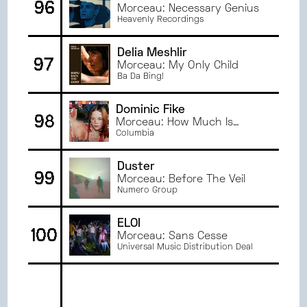
96
Morceau: Necessary Genius
Heavenly Recordings
Delia Meshlir
97
Morceau: My Only Child
Ba Da Bing!
Dominic Fike
98
Morceau: How Much Is
Weed?
Columbia
Duster
99
Morceau: Before The Veil
Numero Group
ELOI
100
Morceau: Sans Cesse
Universal Music Distribution Deal