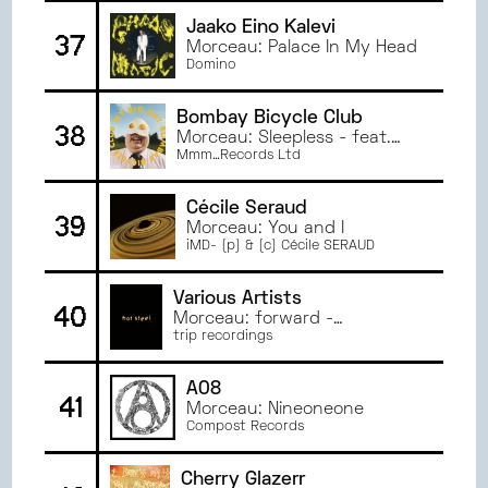
Jaako Eino Kalevi
37
Morceau: Palace In My Head
Domino
Bombay Bicycle Club
38
Morceau: Sleepless - feat.
Jay Som
Mmm…Records Ltd
Cécile Seraud
39
Morceau: You and I
iMD- (p) & (c) Cécile SERAUD
Various Artists
40
Morceau: forward -
eid55558.55 remix
trip recordings
A08
41
Morceau: Nineoneone
Compost Records
Cherry Glazerr