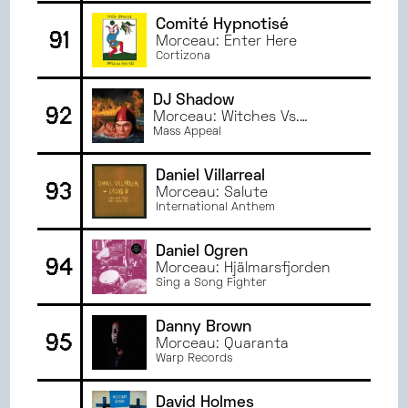
Comité Hypnotisé
91
Morceau: Enter Here
Cortizona
DJ Shadow
92
Morceau: Witches Vs.
Warlocks
Mass Appeal
Daniel Villarreal
93
Morceau: Salute
International Anthem
Daniel Ögren
94
Morceau: Hjälmarsfjorden
Sing a Song Fighter
Danny Brown
95
Morceau: Quaranta
Warp Records
David Holmes