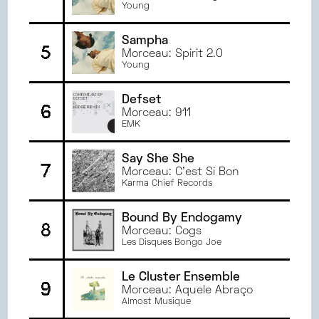
NOVEMBRE
2023
Young
OCTOBRE
2023
Sampha
SEPTEMBRE
2023
5
Morceau: Spirit 2.0
JUIN
2023
Young
MAI
2023
AVRIL
2023
Defset
6
Morceau: 911
MARS
2023
EMK
FÉVRIER
2023
JANVIER
2023
Say She She
7
JUIN
2022
Morceau: C'est Si Bon
Karma Chief Records
MAI
2022
AVRIL
2022
Bound By Endogamy
8
MARS
2022
Morceau: Cogs
Les Disques Bongo Joe
Le Cluster Ensemble
9
Morceau: Aquele Abraço
Almost Musique