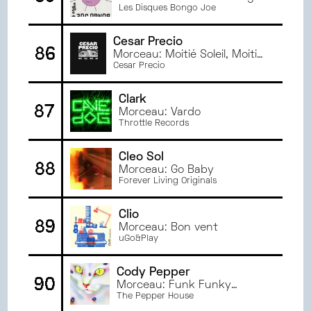
Les Disques Bongo Joe
Cesar Precio
86
Morceau: Moitié Soleil, Moitié
Lune
Cesar Precio
Clark
87
Morceau: Vardo
Throttle Records
Cleo Sol
88
Morceau: Go Baby
Forever Living Originals
Clio
89
Morceau: Bon vent
uGo&Play
Cody Pepper
90
Morceau: Funk Funky
Funkish
The Pepper House