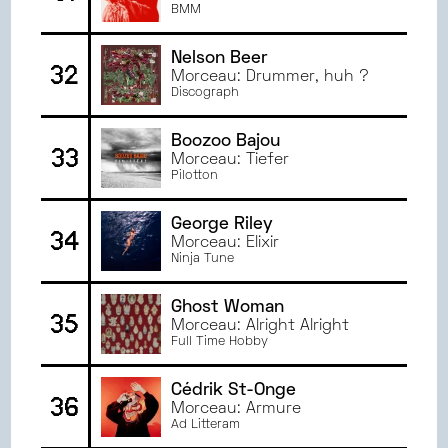
BMM
Nelson Beer
32
Morceau: Drummer, huh ?
Discograph
Boozoo Bajou
33
Morceau: Tiefer
Pilotton
George Riley
34
Morceau: Elixir
Ninja Tune
Ghost Woman
35
Morceau: Alright Alright
Full Time Hobby
Cédrik St-Onge
36
Morceau: Armure
Ad Litteram