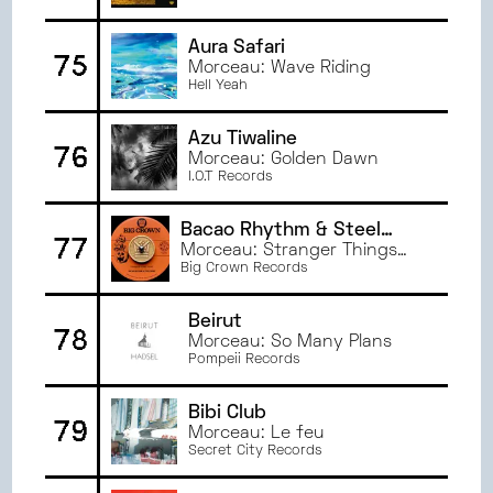
Aura Safari
75
Morceau: Wave Riding
Hell Yeah
Azu Tiwaline
76
Morceau: Golden Dawn
I.O.T Records
Bacao Rhythm & Steel
77
Band
Morceau: Stranger Things
Theme
Big Crown Records
Beirut
78
Morceau: So Many Plans
Pompeii Records
Bibi Club
79
Morceau: Le feu
Secret City Records