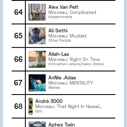
Alex Van Pelt
64
Morceau: Complicated
Kidderminster
Ali Sethi
65
Morceau: Muddat
Other People
Allah-Las
66
Morceau: Right On Time
Innovative Leisure/Calico Discos
AnNie .Adaa
67
Morceau: MENTALITY
Marlaa
André 3000
68
Morceau: That Night In Hawaii
When I Turned Into A Panther And
Epic
Started Making These Low
Register Purring Tones That I
Aphex Twin
Couldn't Control ... Sh¥t Was Wild