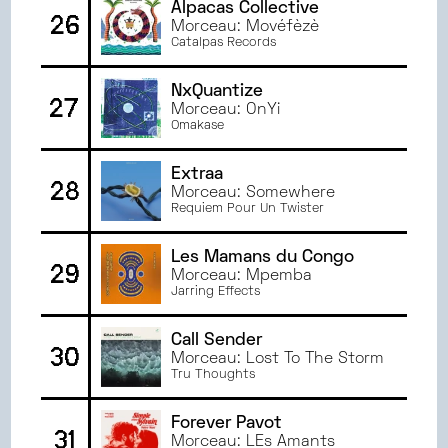
Alpacas Collective
26
Morceau: Movéfèzè
Catalpas Records
NxQuantize
27
Morceau: OnYi
Omakase
Extraa
28
Morceau: Somewhere
Requiem Pour Un Twister
Les Mamans du Congo
29
Morceau: Mpemba
Jarring Effects
Call Sender
30
Morceau: Lost To The Storm
Tru Thoughts
Forever Pavot
31
Morceau: LEs Amants