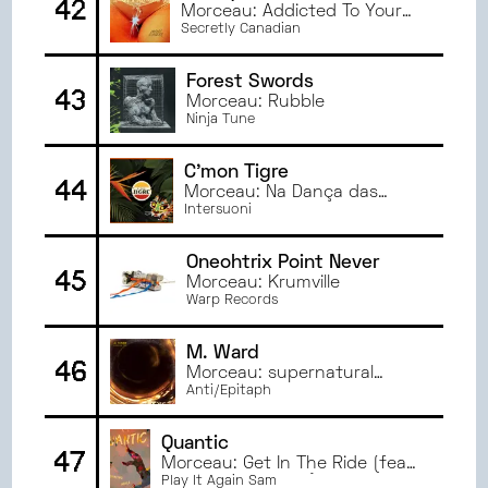
42
Morceau: Addicted To Your
Love
Secretly Canadian
Forest Swords
43
Morceau: Rubble
Ninja Tune
C'mon Tigre
44
Morceau: Na Dança das
Flores
Intersuoni
Oneohtrix Point Never
45
Morceau: Krumville
Warp Records
M. Ward
46
Morceau: supernatural
thing
Anti/Epitaph
Quantic
47
Morceau: Get In The Ride (feat.
Connie Constance)
Play It Again Sam