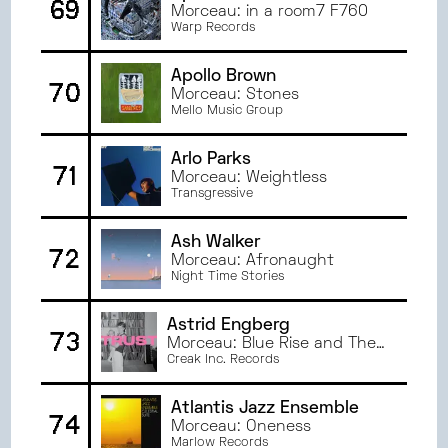
69
Morceau: in a room7 F760
Warp Records
Apollo Brown
70
Morceau: Stones
Mello Music Group
Arlo Parks
71
Morceau: Weightless
Transgressive
Ash Walker
72
Morceau: Afronaught
Night Time Stories
Astrid Engberg
73
Morceau: Blue Rise and The
Fall
Creak Inc. Records
Atlantis Jazz Ensemble
74
Morceau: Oneness
Marlow Records