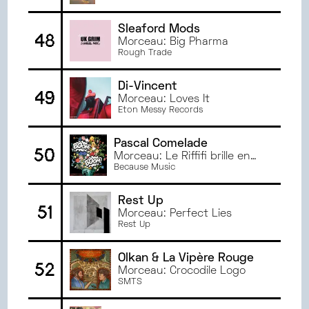
Sleaford Mods
48
Morceau: Big Pharma
Rough Trade
Di-Vincent
49
Morceau: Loves It
Eton Messy Records
Pascal Comelade
50
Morceau: Le Riffifi brille en
jaune
Because Music
Rest Up
51
Morceau: Perfect Lies
Rest Up
Olkan & La Vipère Rouge
52
Morceau: Crocodile Logo
SMTS