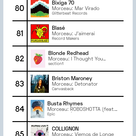
Bixiga 70
80
Morceau: Mar Virado
Glitterbeat Records
Blasé
81
Morceau: J'aimerai
Record Makers
Blonde Redhead
82
Morceau: I Thought You
Should Know
section1
Briston Maroney
83
Morceau: Detonator
Canvasback
Busta Rhymes
84
Morceau: ROBOSHOTTA (feat.
Burna Boy)
Epic
COLLIGNON
85
Morceau: Viemos de Longe