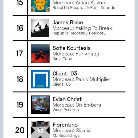
15
Morceau: Aman Kuzum
Rebel Up Records & Rumi Sounds
James Blake
16
Morceau: Asking To Break
Republic Records / Polydor
Records
Sofia Kourtesis
17
Morceau: Funkhaus
Ninja Tune
Client_03
18
Morceau: Panic Multiplier
Client_03
Evian Christ
19
Morceau: On Embers
Warp Records
Florentino
20
Morceau: Sicaria
XL Recordings