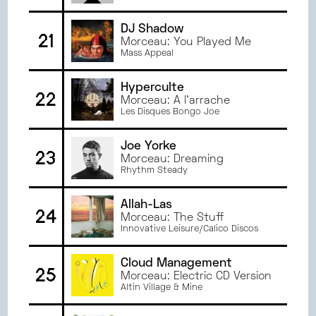
DJ Shadow
21
Morceau: You Played Me
Mass Appeal
Hyperculte
22
Morceau: A l'arrache
Les Disques Bongo Joe
Joe Yorke
23
Morceau: Dreaming
Rhythm Steady
Allah-Las
24
Morceau: The Stuff
Innovative Leisure/Calico Discos
Cloud Management
25
Morceau: Electric CD Version
Altin Village & Mine