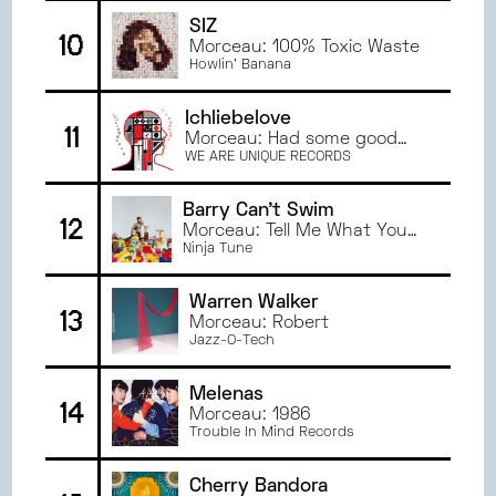
SIZ
10
Morceau: 100% Toxic Waste
Howlin' Banana
Ichliebelove
11
Morceau: Had some good
times
WE ARE UNIQUE RECORDS
Barry Can't Swim
12
Morceau: Tell Me What You
Need
Ninja Tune
Warren Walker
13
Morceau: Robert
Jazz-O-Tech
Melenas
14
Morceau: 1986
Trouble In Mind Records
Cherry Bandora