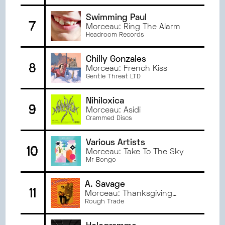
JANVIER
2023
Swimming Paul
7
JUIN
2022
Morceau: Ring The Alarm
Headroom Records
MAI
2022
AVRIL
2022
Chilly Gonzales
8
MARS
2022
Morceau: French Kiss
Gentle Threat LTD
Nihiloxica
9
Morceau: Asidi
Crammed Discs
Various Artists
10
Morceau: Take To The Sky
Mr Bongo
A. Savage
11
Morceau: Thanksgiving
Prayer
Rough Trade