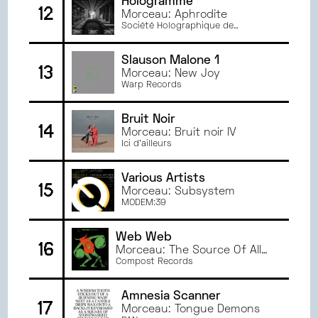
Hologramme
12
Morceau: Aphrodite
Société Holographique de
Montréal
Slauson Malone 1
13
Morceau: New Joy
Warp Records
Bruit Noir
14
Morceau: Bruit noir IV
Ici d'ailleurs
Various Artists
15
Morceau: Subsystem
MODEM:39
Web Web
16
Morceau: The Source Of All
Things
Compost Records
Amnesia Scanner
17
Morceau: Tongue Demons