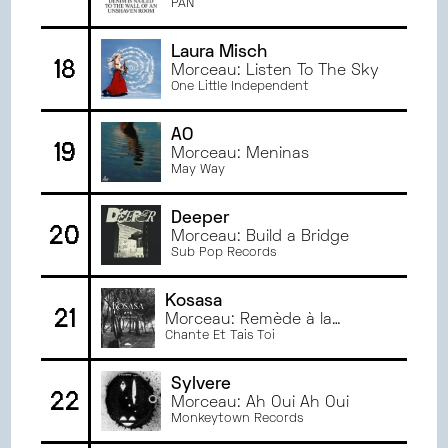
PAN
Laura Misch
18
Morceau: Listen To The Sky
One Little Independent
ÃO
19
Morceau: Meninas
May Way
Deeper
20
Morceau: Build a Bridge
Sub Pop Records
Kosasa
21
Morceau: Remède à la
mélancolie
Chante Et Tais Toi
Sylvere
22
Morceau: Ah Oui Ah Oui
Monkeytown Records