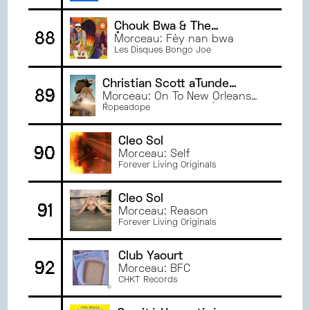
Chouk Bwa & The
88
Ångströmers
Morceau: Fèy nan bwa
Les Disques Bongo Joe
Christian Scott aTunde
89
Adjuah
Morceau: On To New Orleans
(Runnin' in 7's Redux)
Ropeadope
Cleo Sol
90
Morceau: Self
Forever Living Originals
Cleo Sol
91
Morceau: Reason
Forever Living Originals
Club Yaourt
92
Morceau: BFC
CHKT Records