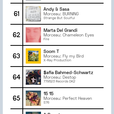
Andy & Sasa
61
Morceau: BURNING
Strange But Soulful
Marta Del Grandi
62
Morceau: Chameleon Eyes
Fire
Soom T
63
Morceau: Fly my Bird
X-Ray Production
$afia Bahmed-Schwartz
64
Morceau: Destop
779523 Records DK2
15 15
65
Morceau: Perfect Heaven
S76