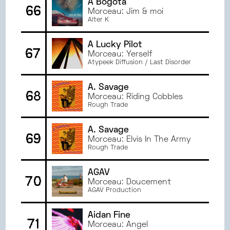
A Bogota
66
Morceau: Jim & moi
Alter K
A Lucky Pilot
67
Morceau: Yerself
Atypeek Diffusion / Last Disorder
A. Savage
68
Morceau: Riding Cobbles
Rough Trade
A. Savage
69
Morceau: Elvis In The Army
Rough Trade
AGAV
70
Morceau: Doucement
AGAV Production
Aidan Fine
71
Morceau: Angel