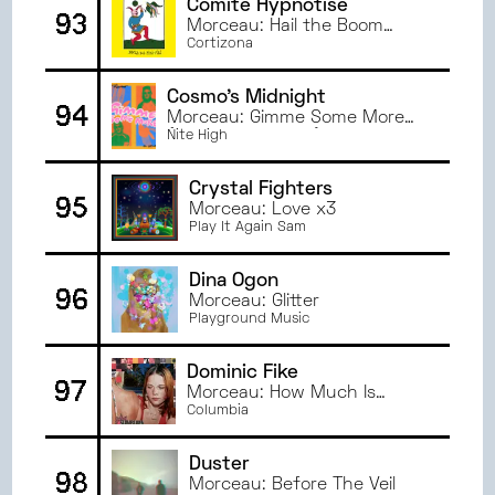
Comité Hypnotisé
93
Morceau: Hail the Boom
Boom
Cortizona
Cosmo's Midnight
94
Morceau: Gimme Some More
(feat. Shungudzo)
Nite High
Crystal Fighters
95
Morceau: Love x3
Play It Again Sam
Dina Ögon
96
Morceau: Glitter
Playground Music
Dominic Fike
97
Morceau: How Much Is
Weed?
Columbia
Duster
98
Morceau: Before The Veil