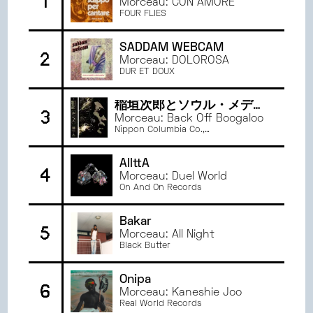
1
Morceau: CON AMORE
NOVEMBRE
2024
ANGERS
FOUR FLIES
OCTOBRE
2024
ORLÉANS
SEPTEMBRE
2024
PARIS
SADDAM WEBCAM
2
JUIN
2024
Morceau: DOLOROSA
RENNES
DUR ET DOUX
MAI
2024
AVRIL
2024
稲垣次郎とソウル・メディ
3
MARS
2024
ア
Morceau: Back Off Boogaloo
Nippon Columbia Co.,
FÉVRIER
2024
Ltd./NIPPONOPHONE
JANVIER
2024
AllttA
DÉCEMBRE
2023
4
Morceau: Duel World
NOVEMBRE
2023
On And On Records
OCTOBRE
2023
Bakar
SEPTEMBRE
2023
5
Morceau: All Night
JUIN
2023
Black Butter
MAI
2023
AVRIL
2023
Onipa
6
Morceau: Kaneshie Joo
MARS
2023
Real World Records
FÉVRIER
2023