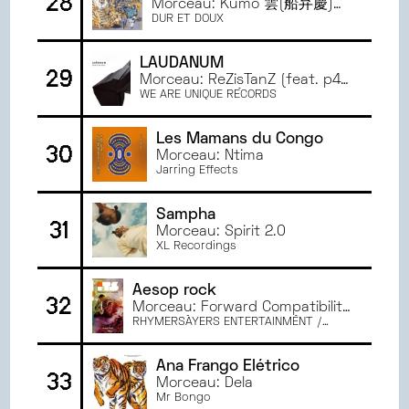
28
Morceau: Kumo 雲(船弁慶)
part1
DUR ET DOUX
LAUDANUM
29
Morceau: ReZisTanZ (feat. p4
bastien crinon)
WE ARE UNIQUE RECORDS
Les Mamans du Congo
30
Morceau: Ntima
Jarring Effects
Sampha
31
Morceau: Spirit 2.0
XL Recordings
Aesop rock
32
Morceau: Forward Compatibility
Engine (feat. Rob Sonic)
RHYMERSAYERS ENTERTAINMENT /
MODULOR
Ana Frango Elétrico
33
Morceau: Dela
Mr Bongo