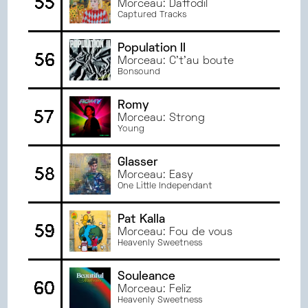
55
Morceau: Daffodil
Captured Tracks
Population II
56
Morceau: C't'au boute
Bonsound
Romy
57
Morceau: Strong
Young
Glasser
58
Morceau: Easy
One Little Independant
Pat Kalla
59
Morceau: Fou de vous
Heavenly Sweetness
Souleance
60
Morceau: Feliz
Heavenly Sweetness