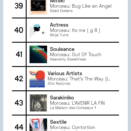
Mitski
39
Morceau: Bug Like an Angel
Dead Oceans
Actress
40
Morceau: Its me ( g 8 )
Ninja Tune
Souleance
41
Morceau: Out Of Touch
Heavenly Sweetness
Various Artists
42
Morceau: That's The Way (I
Like It)
Stix Records
Sarakiniko
43
Morceau: L'AVENIR LA FIN
La Maison des Corbeaux 1
Sextile
44
Morceau: Contortion