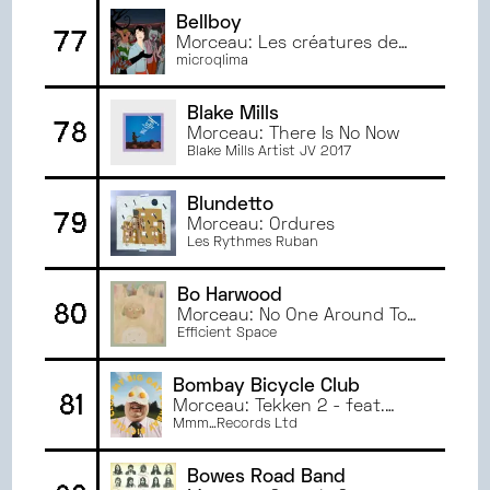
Bellboy
77
Morceau: Les créatures de
l'univers
microqlima
Blake Mills
78
Morceau: There Is No Now
Blake Mills Artist JV 2017
Blundetto
79
Morceau: Ordures
Les Rythmes Ruban
Bo Harwood
80
Morceau: No One Around To
Hear It
Efficient Space
Bombay Bicycle Club
81
Morceau: Tekken 2 - feat.
Chaka Khan
Mmm…Records Ltd
Bowes Road Band