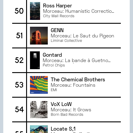
Ross Harper
50
Morceau: Humanistic Correction
- Ethical Governor Remix
City Wall Records
ĠENN
51
Morceau: Le Saut du Pigeon
Liminal Collective
Gontard
52
Morceau: La bande à Guetno
(Instrumental) - instrumental
Petrol Chips
The Chemical Brothers
53
Morceau: Fountains
EMI
VoX LoW
54
Morceau: It Grows
Born Bad Records
Locate S,1