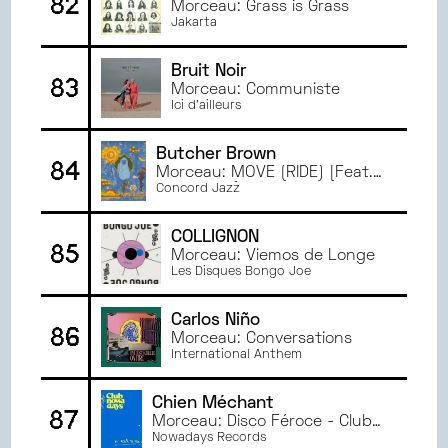
82
Morceau: Grass is Grass
Jakarta
Bruit Noir
83
Morceau: Communiste
Ici d'ailleurs
Butcher Brown
84
Morceau: MOVE (RIDE) [Feat.
Jay Prince]
Concord Jazz
COLLIGNON
85
Morceau: Viemos de Longe
Les Disques Bongo Joe
Carlos Niño
86
Morceau: Conversations
International Anthem
Chien Méchant
87
Morceau: Disco Féroce - Club
Nowadays, Vol. 1
Nowadays Records