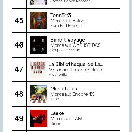
Sacred Bones Records
Tonn3rr3
45
Morceau: Balobi
Born Bad Records
Bandit Voyage
46
Morceau: WAS IST DAS
Cheptel Records
La Bibliothèque de La
47
Bergerie
Morceau: Loterie Solaire
Freaksville
Manu Louis
48
Morceau: Encore 1X
Igloo
Laake
49
Morceau: LAM
Naïve