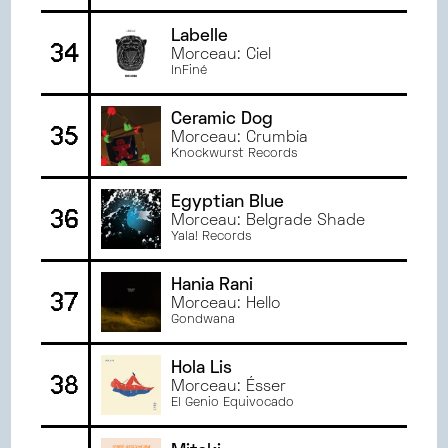
Labelle
34
Morceau: Ciel
InFiné
Ceramic Dog
35
Morceau: Crumbia
Knockwurst Records
Egyptian Blue
36
Morceau: Belgrade Shade
Yala! Records
Hania Rani
37
Morceau: Hello
Gondwana
Hola Lis
38
Morceau: Ésser
El Genio Equivocado