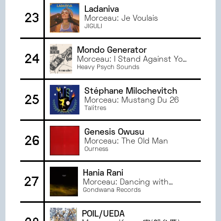
Ladaniva
23
Morceau: Je Voulais
JIGULI
Mondo Generator
24
Morceau: I Stand Against You
/ Blast Off!
Heavy Psych Sounds
Stéphane Milochevitch
25
Morceau: Mustang Du 26
Talitres
Genesis Owusu
26
Morceau: The Old Man
Ourness
Hania Rani
27
Morceau: Dancing with
Ghosts
Gondwana Records
POIL/UEDA