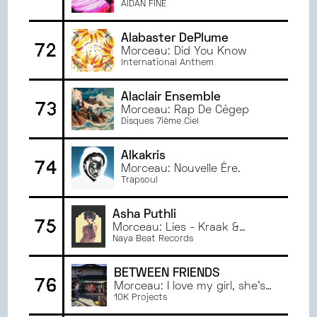
AIDAN FINE
Alabaster DePlume
72
Morceau: Did You Know
International Anthem
Alaclair Ensemble
73
Morceau: Rap De Cégep
Disques 7ième Ciel
Alkakris
74
Morceau: Nouvelle Ère.
Trapsoul
Asha Puthli
75
Morceau: Lies - Kraak &
Smaak Remix
Naya Beat Records
BETWEEN FRIENDS
76
Morceau: I love my girl, she's
my boy
10K Projects