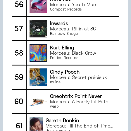
56
Morceau: Youth Man
Compost Records
Inwards
57
Morceau: Riffin at 86
Rainbow Bridge
Kurt Elling
58
Morceau: Black Crow
Edition Records
Cindy Pooch
59
Morceau: Secret précieux
InFiné
Oneohtrix Point Never
60
Morceau: A Barely Lit Path
warp
Gareth Donkin
61
Morceau: Till The End of Time