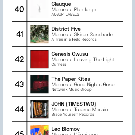
Glauque
40
Morceau: Plan large
AUGURI LABELS
District Five
41
Morceau: Skiron Sunshade
A Tree in a Field Records
Genesis Owusu
42
Morceau: Leaving The Light
Ourness
The Paper Kites
43
Morceau: Good Nights Gone
Nettwerk Music Group
JOHN (TIMESTWO)
44
Morceau: Trauma Mosaic
Brace Yourself Records
Leo Blomov
45