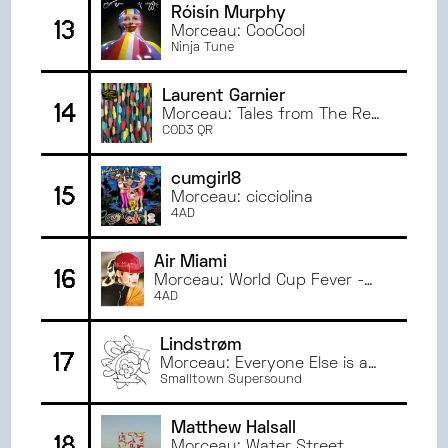
Róisín Murphy
13
Morceau: CooCool
Ninja Tune
Laurent Garnier
14
Morceau: Tales from The Real
World
COD3 QR
cumgirl8
15
Morceau: cicciolina
4AD
Air Miami
16
Morceau: World Cup Fever -
2023 Remaster
4AD
Lindstrøm
17
Morceau: Everyone Else is a
Stranger
Smalltown Supersound
Matthew Halsall
18
Morceau: Water Street