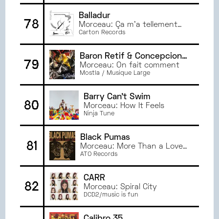
Balladur
78
Morceau: Ça m'a tellement
manqué
Carton Records
Baron Retif & Concepcion
79
Perez
Morceau: On fait comment
Mostla / Musique Large
Barry Can't Swim
80
Morceau: How It Feels
Ninja Tune
Black Pumas
81
Morceau: More Than a Love
Song
ATO Records
CARR
82
Morceau: Spiral City
DCD2/music is fun