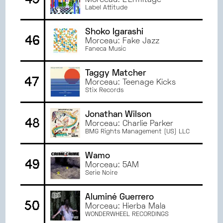
Morceau: L'Ermitage
Label Attitude
Shoko Igarashi
46
Morceau: Fake Jazz
Faneca Music
Taggy Matcher
47
Morceau: Teenage Kicks
Stix Records
Jonathan Wilson
48
Morceau: Charlie Parker
BMG Rights Management (US) LLC
Wamo
49
Morceau: 5AM
Serie Noire
Aluminé Guerrero
50
Morceau: Hierba Mala
WONDERWHEEL RECORDINGS