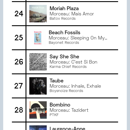
Moriah Plaza
24
Morceau: Mais Amor
Batov Records
Beach Fossils
25
Morceau: Sleeping On My
Own
Bayonet Records
Say She She
26
Morceau: C'est Si Bon
Karma Chief Records
Taube
27
Morceau: Inhale, Exhale
Boysnoize Records
Bombino
28
Morceau: Tazidert
PTKF
Laurence-Anne