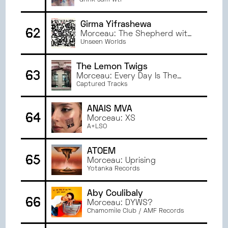
(Night Sky)
drink sum wtr
Girma Yifrashewa
62
Morceau: The Shepherd with
the Flute
Unseen Worlds
The Lemon Twigs
63
Morceau: Every Day Is The
Worst Day Of My Life
Captured Tracks
ANAÏS MVA
64
Morceau: XS
A+LSO
ATOEM
65
Morceau: Uprising
Yotanka Records
Aby Coulibaly
66
Morceau: DYWS?
Chamomile Club / AMF Records