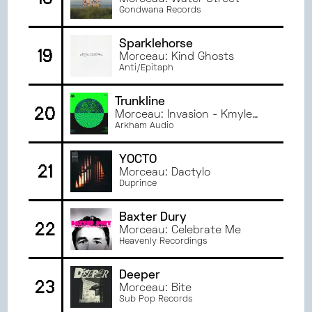
Gondwana Records
Sparklehorse
19
Morceau: Kind Ghosts
Anti/Epitaph
Trunkline
20
Morceau: Invasion - Kmyle
Remix
Arkham Audio
YOCTO
21
Morceau: Dactylo
Duprince
Baxter Dury
22
Morceau: Celebrate Me
Heavenly Recordings
Deeper
23
Morceau: Bite
Sub Pop Records