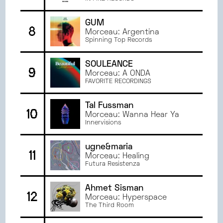
MAI
2022
AVRIL
2022
GUM
8
MARS
2022
Morceau: Argentina
Spinning Top Records
SOULEANCE
9
Morceau: A ONDA
FAVORITE RECORDINGS
Tal Fussman
10
Morceau: Wanna Hear Ya
Innervisions
ugne&maria
11
Morceau: Healing
Futura Resistenza
Ahmet Sisman
12
Morceau: Hyperspace
The Third Room