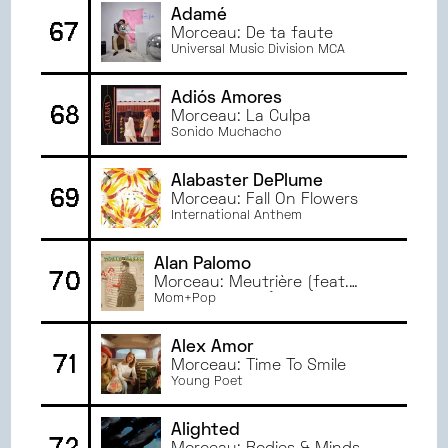
Adamé
67
Morceau: De ta faute
Universal Music Division MCA
Adiós Amores
68
Morceau: La Culpa
Sonido Muchacho
Alabaster DePlume
69
Morceau: Fall On Flowers
International Anthem
Alan Palomo
70
Morceau: Meutrière (feat.
Flore Benguigui)
Mom+Pop
Alex Amor
71
Morceau: Time To Smile
Young Poet
Alighted
72