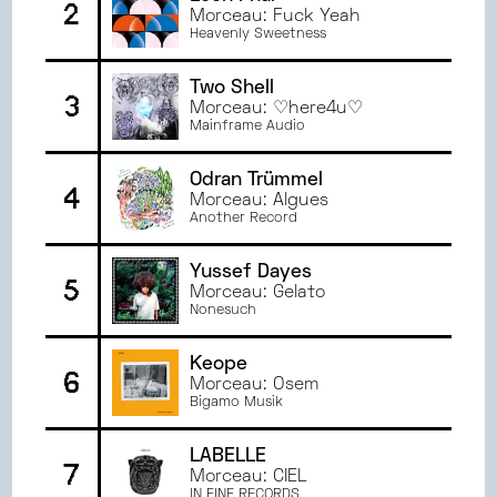
2
JUIN
2024
Morceau: Fuck Yeah
Heavenly Sweetness
MAI
2024
AVRIL
2024
Two Shell
3
MARS
2024
Morceau: ♡here4u♡
Mainframe Audio
FÉVRIER
2024
JANVIER
2024
Odran Trümmel
DÉCEMBRE
2023
4
Morceau: Algues
NOVEMBRE
2023
Another Record
OCTOBRE
2023
Yussef Dayes
SEPTEMBRE
2023
5
Morceau: Gelato
JUIN
2023
Nonesuch
MAI
2023
AVRIL
2023
Keope
6
Morceau: Osem
MARS
2023
Bigamo Musik
FÉVRIER
2023
JANVIER
2023
LABELLE
7
JUIN
2022
Morceau: CIEL
IN FINÉ RECORDS