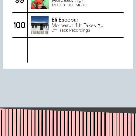
99
Morceau: High
MULTISTUDE MUSIC
Eli Escobar
100
Morceau: If It Takes A
Miracle
Off Track Recordings