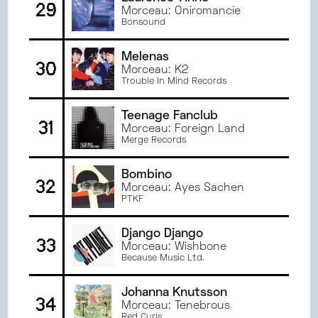
29
Morceau: Oniromancie
Bonsound
Melenas
30
Morceau: K2
Trouble In Mind Records
Teenage Fanclub
31
Morceau: Foreign Land
Merge Records
Bombino
32
Morceau: Ayes Sachen
PTKF
Django Django
33
Morceau: Wishbone
Because Music Ltd.
Johanna Knutsson
34
Morceau: Tenebrous
Red Curls