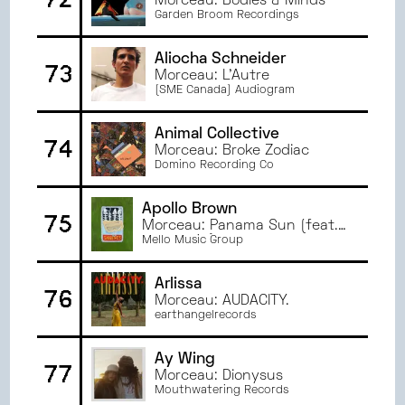
Morceau: Bodies & Minds
Garden Broom Recordings
Aliocha Schneider
73
Morceau: L'Autre
(SME Canada) Audiogram
Animal Collective
74
Morceau: Broke Zodiac
Domino Recording Co
Apollo Brown
75
Morceau: Panama Sun (feat.
Marv Won)
Mello Music Group
Arlissa
76
Morceau: AUDACITY.
earthangelrecords
Ay Wing
77
Morceau: Dionysus
Mouthwatering Records