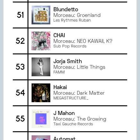
Blundetto
51
Morceau: Groenland
Les Rythmes Ruban
CHAI
52
Morceau: NEO KAWAII, K?
Sub Pop Records
Jorja Smith
53
Morceau: Little Things
FAMM
Hakai
54
Morceau: Dark Matter
MEGASTRUCTURE_
J Mahon
55
Morceau: The Growing
Taxi Gauche Records
Automat