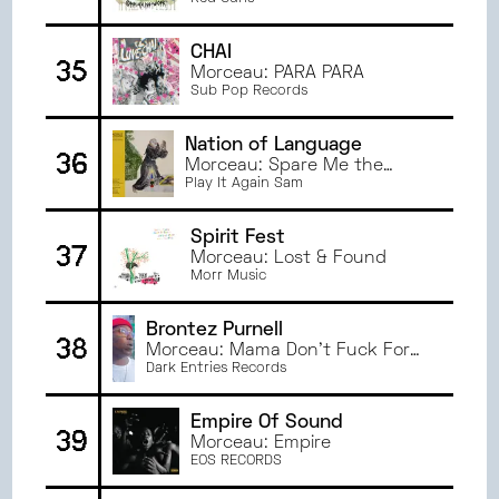
CHAI
35
Morceau: PARA PARA
Sub Pop Records
Nation of Language
36
Morceau: Spare Me the
Decision
Play It Again Sam
Spirit Fest
37
Morceau: Lost & Found
Morr Music
Brontez Purnell
38
Morceau: Mama Don’t Fuck For
Beats - The Beats They Fuck For
Dark Entries Records
Mother (Does Your Mother
Know?)
Empire Of Sound
39
Morceau: Empire
EOS RECORDS