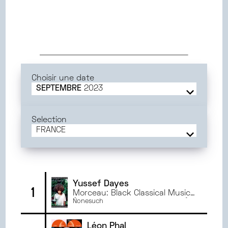
Choisir une date
SEPTEMBRE
2023
JUIN
2025
MAI
2025
Selection
AVRIL
2025
FRANCE
MARS
2025
FRANCE
FÉVRIER
2025
BORDEAUX
JANVIER
2025
MONTPELLIER
DÉCEMBRE
2024
ORLÉANS
Yussef Dayes
1
Morceau: Black Classical Music
NOVEMBRE
2024
DIJON
(feat. Venna & Charlie Stacey)
Nonesuch
OCTOBRE
2024
ANGERS
SEPTEMBRE
2024
RENNES
Léon Phal