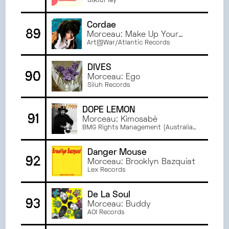
uGo&Play
Cordae
89
Morceau: Make Up Your
Mind
Art@War/Atlantic Records
DIVES
90
Morceau: Ego
Siluh Records
DOPE LEMON
91
Morceau: Kimosabè
BMG Rights Management (Australia)
Pty Ltd.
Danger Mouse
92
Morceau: Brooklyn Bazquiat
Lex Records
De La Soul
93
Morceau: Buddy
AOI Records