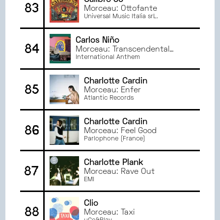
Calibro 35
83
Morceau: Ottofante
Universal Music Italia srL.
Carlos Niño
84
Morceau: Transcendental
Bounce, Run to it
International Anthem
Charlotte Cardin
85
Morceau: Enfer
Atlantic Records
Charlotte Cardin
86
Morceau: Feel Good
Parlophone (France)
Charlotte Plank
87
Morceau: Rave Out
EMI
Clio
88
Morceau: Taxi