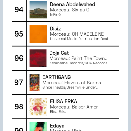
Deena Abdelwahed
94
Morceau: Six as Oil
InFiné
Disiz
95
Morceau: OH MADELEINE
Universal Music Distribution Deal
Doja Cat
96
Morceau: Paint The Town
Red
Kemosabe Records/RCA Records
EARTHGANG
97
Morceau: Flavors of Karma
SinceThe80s/Dreamville under
exclusive license to UnitedMasters LLC
ELISA ERKA
98
Morceau: Baiser Amer
Elisa Erka
Edaya